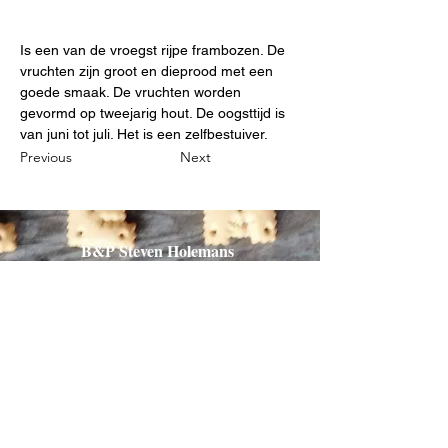
Is een van de vroegst rijpe frambozen.
De 
vruchten zijn groot en dieprood met een 
goede smaak. De vruchten worden 
gevormd op tweejarig hout. De oogsttijd is 
van juni tot juli. Het is een zelfbestuiver.
Previous
Next
B&P Steven Holemans
0032 497 54 14 27
stevenholemans@skynet.be
Diestsestraat 206 A- 3270
Scherpenheuvel