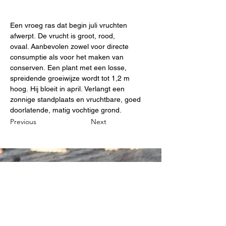
Een vroeg ras dat begin juli vruchten 
afwerpt. De vrucht is groot, rood, 
ovaal. Aanbevolen zowel voor directe 
consumptie als voor het maken van 
conserven. Een plant met een losse, 
spreidende groeiwijze wordt tot 1,2 m 
hoog. Hij bloeit in april. Verlangt een 
zonnige standplaats en vruchtbare, goed 
doorlatende, matig vochtige grond.
Previous
Next
B&P Steven Holemans
0032 497 54 14 27
stevenholemans@skynet.be
Diestsestraat 206 A- 3270