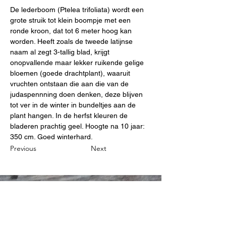
De lederboom (Ptelea trifoliata) wordt een 
grote struik tot klein boompje met een 
ronde kroon, dat tot 6 meter hoog kan 
worden. Heeft zoals de tweede latijnse 
naam al zegt 3-tallig blad, krijgt 
onopvallende maar 
lekker ruikende
 gelige 
bloemen (goede drachtplant), waaruit 
vruchten ontstaan die aan die van de 
judaspennning doen denken, deze blijven 
tot ver in de winter in bundeltjes aan de 
plant hangen. In de herfst kleuren de 
bladeren prachtig geel. Hoogte na 10 jaar: 
350 cm. Goed winterhard.
Previous
Next
B&P Steven Holemans
0032 497 54 14 27