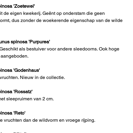
nosa 'Zoetewei'
uit de eigen kwekerij. Geënt op onderstam die geen 
vormt, dus zonder de woekerende eigenschap van de wilde 
us spinosa 'Purpurea'
Geschikt als bestuiver voor andere sleedoorns. Ook hoge 
 aangeboden.
inosa 'Godenhaus'
vruchten. Nieuw in de collectie.
nosa 'Rossatz'
met sleepruimen van 2 cm.
nosa 'Reto'
re vruchten dan de wildvorm en vroege rijping.