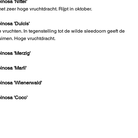
osa 'Nittel'
et zeer hoge vruchtdracht. Rijpt in oktober.
nosa 'Dulcis'
 vruchten. In tegenstelling tot de wilde sleedoorn geeft de 
uimen. Hoge vruchtdracht.
nosa 'Merzig'
nosa 'Marli'
nosa 'Wienerwald'
inosa 'Coco'