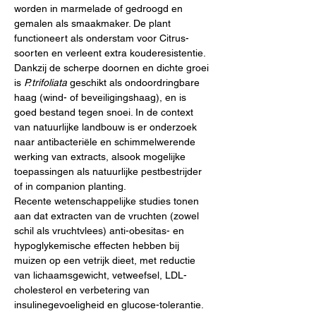
worden in marmelade of gedroogd en 
gemalen als smaakmaker. De plant 
functioneert als onderstam voor Citrus-
soorten en verleent extra kouderesistentie. 
Dankzij de scherpe doornen en dichte groei 
is 
P. trifoliata
 geschikt als ondoordringbare 
haag (wind- of beveiligingshaag), en is 
goed bestand tegen snoei. In de context 
van natuurlijke landbouw is er onderzoek 
naar antibacteriële en schimmelwerende 
werking van extracts, alsook mogelijke 
toepassingen als natuurlijke pestbestrijder 
of in companion planting.
Recente wetenschappelijke studies tonen 
aan dat extracten van de vruchten (zowel 
schil als vruchtvlees) anti-obesitas- en 
hypoglykemische effecten hebben bij 
muizen op een vetrijk dieet, met reductie 
van lichaamsgewicht, vetweefsel, LDL-
cholesterol en verbetering van 
insulinegevoeligheid en glucose-tolerantie. 