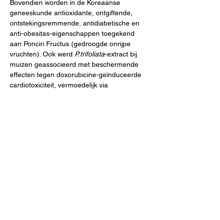
Bovendien worden in de Koreaanse 
geneeskunde antioxidante, ontgiftende, 
ontstekingsremmende, antidiabetische en 
anti-obesitas-eigenschappen toegekend 
aan Ponciri Fructus (gedroogde onrijpe 
vruchten). Ook werd 
P. trifoliata
-extract bij 
muizen geassocieerd met beschermende 
effecten tegen doxorubicine-geïnduceerde 
cardiotoxiciteit, vermoedelijk via 
antioxidatieve mechanismen en verhoging 
van NQO1-enzymactiviteit.
Poncirus ‘Flying Dragon’
  is een winterhade 
plant en vormt een dwergvorm met sterk 
gekrulde, verdraaide takken en zeer dicht 
vertakte structuren. Ze is uitermate 
geschikt als haag (zeker ‘student-proof’ 
genoemd), doordat ze dicht groeit en zeer 
stekelig is; bovendien is ze zeer resistent 
tegen herten. Ze draagt ook vruchten.
Previous
Next