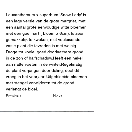
Leucanthemum x superbum 'Snow Lady' is 
een lage versie van de grote margriet, met 
een aantal grote eenvoudige witte bloemen 
met een geel hart ( bloem ø 6cm). Is zeer 
gemakkelijk te kweken, niet veeleisende 
vaste plant die tevreden is met weinig. 
Droge tot koele, goed doorlaatbare grond 
in de zon of halfschaduw.Heeft een hekel 
aan natte voeten in de winter.Regelmatig 
de plant verjongen door deling, doet dit 
vroeg in het voorjaar. Uitgebloeide bloemen 
met stengel verwijderen tot de grond 
verlengt de bloei.
Previous
Next
B&P Steven Holemans
0032 497 54 14 27