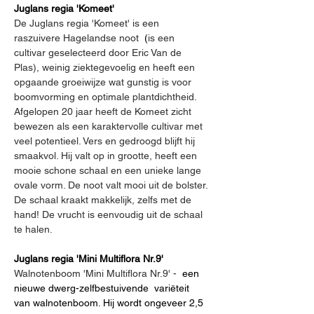
Juglans regia 'Komeet'
De Juglans regia 'Komeet' is een 
raszuivere Hagelandse noot 
(
is een 
cultivar geselecteerd door Eric Van de 
Plas), weinig ziektegevoelig en heeft een 
opgaande groeiwijze wat gunstig is voor 
boomvorming en optimale plantdichtheid. 
Afgelopen 20 jaar heeft de Komeet zicht 
bewezen als een karaktervolle cultivar met 
veel potentieel. Vers en gedroogd blijft hij 
smaakvol. Hij valt op in grootte, heeft een 
mooie schone schaal en een unieke lange 
ovale vorm. De noot valt mooi uit de bolster. 
De schaal kraakt makkelijk, zelfs met de 
hand! De vrucht is eenvoudig uit de schaal 
te halen.
Juglans regia 'Mini Multiflora Nr.9'
Walnotenboom 'Mini Multiflora Nr.9' -
een 
nieuwe dwerg-zelfbestuivende 
variëteit 
van walnotenboom. Hij wordt ongeveer 2,5 