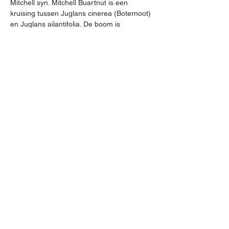
Mitchell syn. Mitchell Buartnut is een 
kruising tussen Juglans cinerea (Boternoot) 
en Juglans ailantifolia. De boom is 
zelfbestuivend en bloeit in mei. Het is een 
flinke, snelgroeiende gezonde boom. De 
boom is gekruist met een hartjesnoten 
boom (Juglans ailantifolia) om de bekende 
boternoten ziekte te voorkomen. De noot is 
erg lekker met een wat romige, 
boterachtige maar zoete smaak! De noot 
wordt veel gebruikt in de verwerking van 
snoep en andere producten daar er een 
erg smaakvolle boterachtige olie in de noot 
zitten. De noten vallen met bolster en al op 
de grond wat voorkomt dat andere dieren 
de noten opeten.
overige rassen:
Juglans regia ‘Amphyon‘
Juglans regia ‘Aufhauser Baden‘
Juglans regia ‘Axel’
Juglans regia 'Broadview'