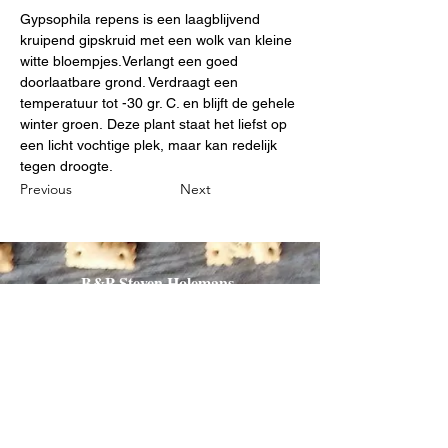
Gypsophila repens is een laagblijvend 
kruipend gipskruid met een wolk van kleine 
witte bloempjes.Verlangt een goed 
doorlaatbare grond. Verdraagt een 
temperatuur tot -30 gr. C. en blijft de gehele 
winter groen. Deze plant staat het liefst op 
een licht vochtige plek, maar kan redelijk 
tegen droogte. 
Previous
Next
B&P Steven Holemans
0032 497 54 14 27
stevenholemans@skynet.be
Diestsestraat 206 A- 3270
Scherpenheuvel