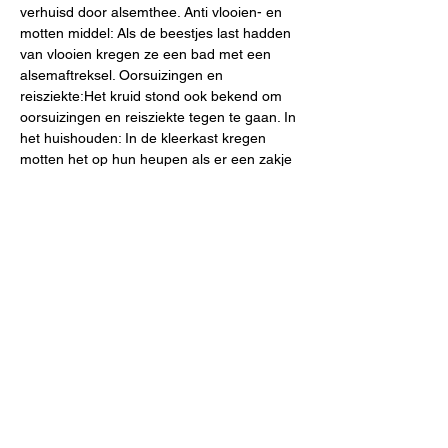
verhuisd door alsemthee. Anti vlooien- en 
motten middel: Als de beestjes last hadden 
van vlooien kregen ze een bad met een 
alsemaftreksel. Oorsuizingen en 
reisziekte:Het kruid stond ook bekend om 
oorsuizingen en reisziekte tegen te gaan. In 
het huishouden: In de kleerkast kregen 
motten het op hun heupen als er een zakje 
met dit kruid aan de kapstok hing.
Previous
Next
B&P Steven Holemans
0032 497 54 14 27
stevenholemans@skynet.be
Diestsestraat 206 A- 3270
Scherpenheuvel