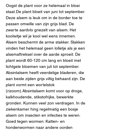
Oogst de plant voor ze helemaal in bloei 
staat.De plant bloeit van juni tot september. 
Deze alsem is leuk om in de border toe te 
passen omwille van zijn grijs blad. De 
zwarte aardvlo griezelt van alsem. Het 
koolwitje wil je kool wel eens innemen. 
Alsem beschermt de arme stakker. Slakken 
vinden het helemaal geen lolletje als je een 
alsemaftreksel over de aarde sproeit. De 
plant wordt 60-120 cm lang en bloeit met 
lichtgele bloemen van juli tot september. 
Absintalsem heeft veerdelige bladeren, die 
aan beide zijden grijs viltig behaard zijn. De 
plant vormt een wortelstok 
(rizoom).Absintalsem komt voor op droge, 
kalkhoudende, stikstofrijke, bewerkte 
gronden. Kunnen veel zon verdragen. In de 
ziekenkamer hing regelmatig een bosje 
alsem om insecten en infecties te weren. 
Goed tegen wormen: Katten- en 
hondenwormen naar andere oorden 