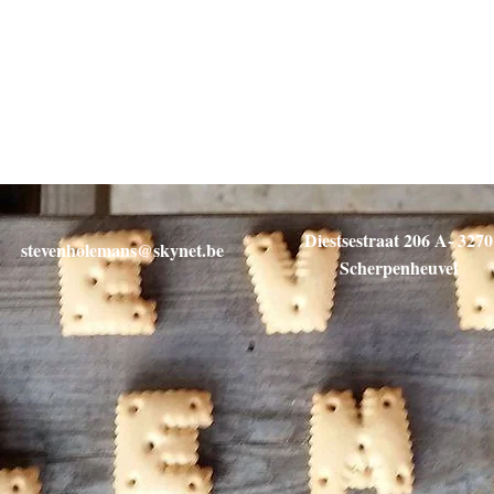
Diestsestraat 206 A- 3270
stevenholemans@skynet.be
Scherpenheuvel