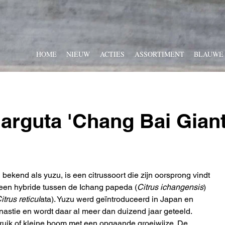
HOME
NIEUW
ACTIES
ASSORTIMENT
BLAUWE
 arguta 'Chang Bai Giant
bekend als yuzu, is een citrussoort die zijn oorsprong vindt 
s een hybride tussen de Ichang papeda (
Citrus ichangensis
) 
itrus reticul
ata). Yuzu werd geïntroduceerd in Japan en 
nastie en wordt daar al meer dan duizend jaar geteeld.
truik of kleine boom met een opgaande groeiwijze. De 