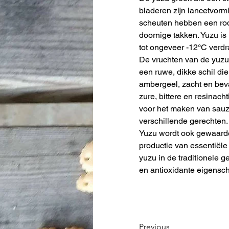
bladeren zijn lancetvorm
scheuten hebben een rode
doornige takken. Yuzu is 
tot ongeveer -12°C verd
De vruchten van de yuzu 
een ruwe, dikke schil die 
ambergeel, zacht en beva
zure, bittere en resinac
voor het maken van sauz
verschillende gerechten
Yuzu wordt ook gewaardee
productie van essentiële
yuzu in de traditionele 
en antioxidante eigensc
Previous