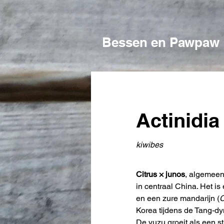
Bessen en Pawpaw
Actinidia
kiwibes
Citrus × junos
, algemeen 
in centraal China. Het i
en een zure mandarijn (
C
Korea tijdens de Tang-dy
De yuzu groeit als een s