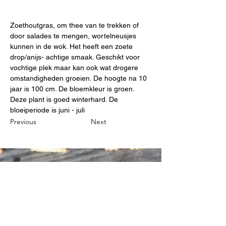
Zoethoutgras, om thee van te trekken of 
door salades te mengen, wortelneusjes 
kunnen in de wok. Het heeft een zoete 
drop/anijs- achtige smaak. Geschikt voor 
vochtige plek maar kan ook wat drogere 
omstandigheden groeien. De hoogte na 10 
jaar is 100 cm. De bloemkleur is groen. 
Deze plant is goed winterhard. De 
bloeiperiode is juni - juli
Previous
Next
B&P Steven Holemans
0032 497 54 14 27
stevenholemans@skynet.be
Diestsestraat 206 A- 3270